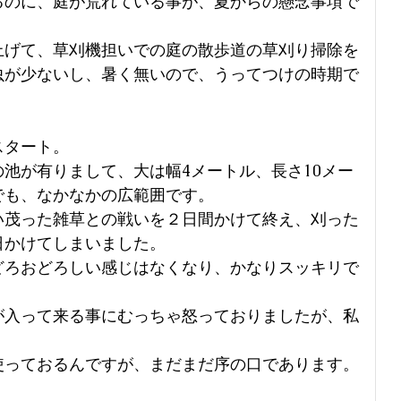
るのに、庭が荒れている事が、夏からの懸念事項で
上げて、草刈機担いでの庭の散歩道の草刈り掃除を
虫が少ないし、暑く無いので、うってつけの時期で
スタート。
池が有りまして、大は幅4メートル、長さ10メー
でも、なかなかの広範囲です。
い茂った雑草との戦いを２日間かけて終え、刈った
日かけてしまいました。
どろおどろしい感じはなくなり、かなりスッキリで
が入って来る事にむっちゃ怒っておりましたが、私
使っておるんですが、まだまだ序の口であります。