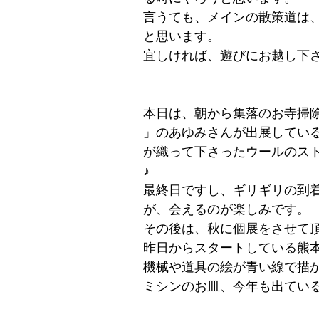
言うても、メインの散策道は
と思います。
宜しければ、遊びにお越し下
本日は、朝から集落のお寺掃除に駆
」のあゆみさんが出展してい
が織って下さったウールのス
♪
最終日ですし、ギリギリの到
が、会えるのが楽しみです。
その後は、秋に個展をさせて頂
昨日からスタートしている熊
機械や道具の絵が青い線で描
ミシンのお皿、今年も出てい