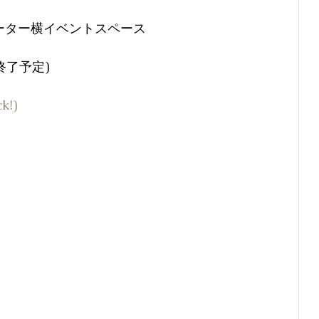
レーター横イベントスペース
に終了予定)
ck!)