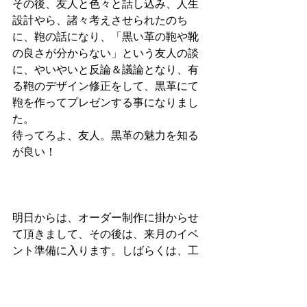
その後、友人と色々と話し込み、人生
設計やら、諸々考えさせられたのち
に、鞄の話になり、「黒い革の鞄や靴
の良さが分からない」という友人の談
に、やいやいと反論＆議論となり、有
る鞄のデザイン修正をして、黒革にて
鞄を作ってプレゼンする事になりまし
た。
待ってろよ、友人。黒革の魅力を知る
が良い！
明日からは、オーダー制作に掛からせ
て頂きまして、その後は、来月のイベ
ント準備に入ります。しばらくは、工
房に詰めておりますので、何かご用が
有りましたら、こちらのHPのコンタク
トページ又は、お電話等でお伝え下さ