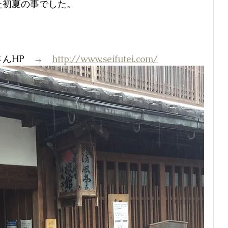
た初夏の事でした。
んHP　→　
http://www.seifutei.com/