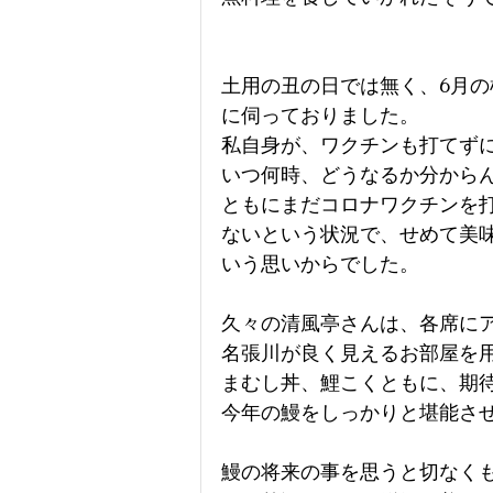
土用の丑の日では無く、6月
に伺っておりました。
私自身が、ワクチンも打てず
いつ何時、どうなるか分から
ともにまだコロナワクチンを
ないという状況で、せめて美
いう思いからでした。
久々の清風亭さんは、各席に
名張川が良く見えるお部屋を
まむし丼、鯉こくともに、期
今年の鰻をしっかりと堪能さ
鰻の将来の事を思うと切なく