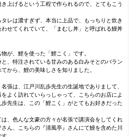
焼き上げるという工程で作られるので、とてもこう
るタレは濃すぎず、本当に上品で、もっちりと炊き
合わせてくれていて、「まむし丼」と呼ばれる鰻丼
名物が、鯉を使った「鯉こく」です。
身と、特注されている甘みのある白みそとのバラン
べてから、鯉の美味しさを知りました。
、名張は、江戸川乱歩先生の生誕地でありまして、
張をよく訪れていらっしゃって、こちらのお店によ
乱歩先生は、この「鯉こく」がとてもお好きだった
ては、色んな文豪の方々が名張で講演会をしてくれ
皆さん、こちらの『清風亭』さんにて鰻を含めた川
です。