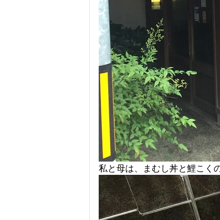
私と母は、まむし丼と鯉こく