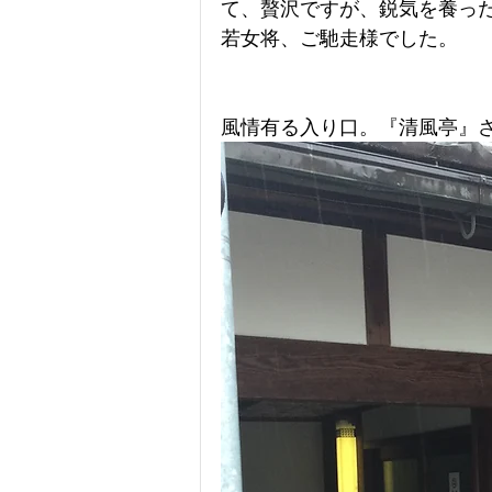
て、贅沢ですが、鋭気を養っ
若女将、ご馳走様でした。
風情有る入り口。『清風亭』さ