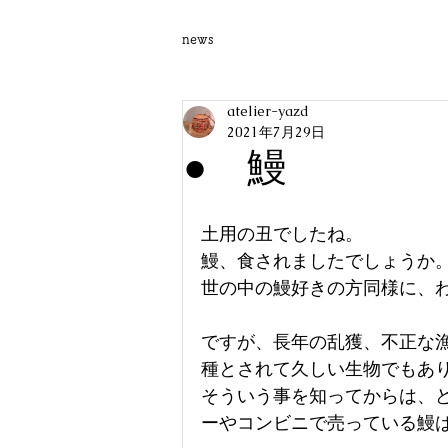
news
atelier-yazd
2021年7月29日
● 鰻
土用の丑でしたね。
鰻、食されましたでしょうか
世の中の鰻好きの方同様に、
ですが、長年の乱獲、不正な
種とされて久しい生物でもあ
そういう事を知ってからは、
ーやコンビニで売っている鰻