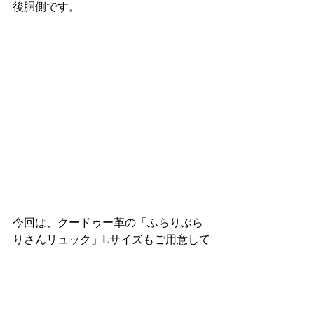
後胴側です。
今回は、クードゥー革の「ふらりぶら
りさんリュック」Lサイズもご用意して
おります。
カーフ革とは全く違うワイルドな表情
で、傷模様の入り方が凄い一点で、個
人的には無茶苦茶格好良くて気に入っ