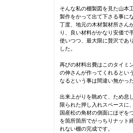
そんな私の棚製図を見た山本
製作をかって出て下さる事に
丁度、地元の木材製材所さん
り、良い材料がかなり安価で
使いつつ、最大限に贅沢であ
した。
再びの材料出費はこのタイミ
の伸さんが作ってくれるとい
なるという事は間違い無かっ
出来上がりを眺めて、ため息
限られた押し入れスペースに
国産松の角材の側面にほぞを
を箇所箇所でがっちりナット
れない棚の完成です。