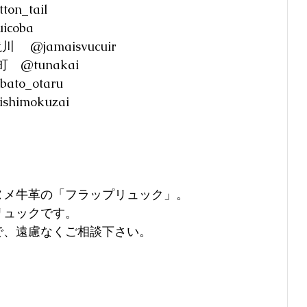
on_tail
icoba
川 　@jamaisvucuir
町　@tunakai
ato_otaru
himokuzai
ヌメ牛革の「フラップリュック」。
リュックです。
で、遠慮なくご相談下さい。