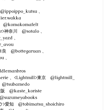
@ippoippo_kutsu 、
r.wakka
　@komakomafelt
r>神奈川　@sotalo 、
r_yazd 、
_avou 
>奈良　@bottegaruan 、
ou 、
　
addlemanbros　
erie 、<Lightmill>東京　@lightmill_
　@tsubamedo
>大阪　@kaste_koriste
suzumeyabooks
　@tobimatsu_shoichiro