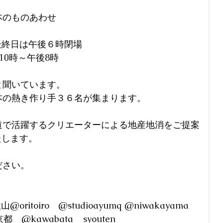
本のものあわせ
最終日は午後６時閉場　 
10時～午後8時 
と聞いています。
本の熱き作り手３６名が集まります。
道で活躍するクリエーターによる地産地消をご提案
いたします。
ださい。
itoiro　@studioayumq @niwakayama 
@kawabata__syouten 