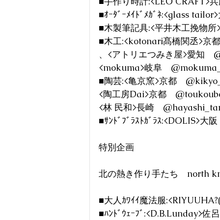
■手作り時計:<LEO CRAFT>兵庫
■ｵｰﾀﾞｰﾒｲﾄﾞﾒｶﾞﾈ:<glass tail
■木製筆記具:<平井木工挽物所>大阪
■木工:<kotonari髙橋関丞>京都　@
、<アトリエつみき屋>愛知　@atel
<mokuma>岐阜　@mokuma_
■陶芸:<亀京窯>京都　@kikyo_
<陶工房Dai>京都　@toukoubo
<林 民和>長崎　@hayashi_ta
■ｻﾝﾄﾞﾌﾞﾗｽﾄｶﾞﾗｽ:<DOLIS>大阪 
特別企画　
北の熱き作り手たち　north kn
■大人ｶﾜｲｲ魔法服:<RIYUUHA?(
■ﾊﾝﾄﾞｳｪｰﾌﾞ:<D.B.Lunday>