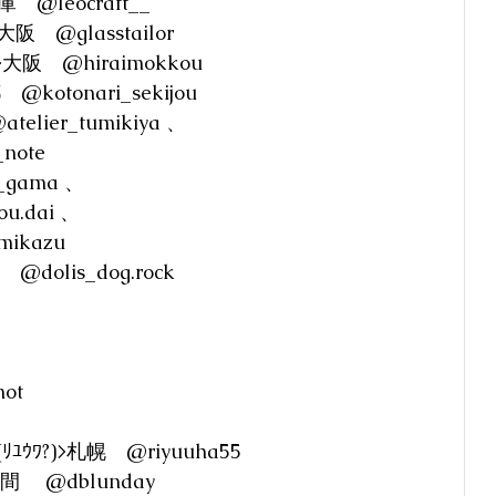
　@leocraft__
or>大阪　@glasstailor　
　@hiraimokkou 
kotonari_sekijou 
ier_tumikiya 、
note　　 
gama 、
u.dai 、
mikazu
　@dolis_dog.rock
ot
ﾘﾕｳﾜ?)>札幌　@riyuuha55
佐呂間　 @dblunday