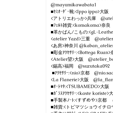
@mayumikawabata1 
■ｾﾐｵｰﾀﾞｰ靴:<Ippo ippo>大阪　
<アトリエわっか>兵庫　@atelie
■ﾌｪﾙﾄ雑貨:<komakoma>奈良 
■革かばん/こもの:<gL-Leathe
<atelier Yazd>三重　@atelie
<あ房>神奈川 @kaban_atelier
■彫金ｱｸｾｻﾘｰ:<Bottega Ruan
<Atelier望>大阪　@atelier_b
<錫高>福岡　@suzutaka092
 ■ｱｸｾｻﾘｰ:<nio>京都　@nio.s
<La Flanerie>大阪　@la_flan
■ｵｰﾄﾏﾀ:<TSUBAMEDO>大阪 
■ｶﾞﾗｽｱｸｾｻﾘｰ:<kaste koriste
■手製本ﾉｰﾄ:<すずめや>京都 　@
■雑貨:<トビマツショウイチロウ>愛知