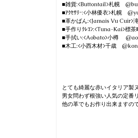
■雑貨:<Buttontail>札幌　@butt
■ｱｸｾｻﾘｰ:<小林優衣>札幌　@yu
■革かばん:<Jamais Vu Cuir>滝
■手作りｸﾚﾖﾝ:<Tuna-Kai>標茶
■手拭い:<Aobato>小樽 　@aob
■木工:<小西木材>千歳　@konis
とても綺麗な赤いイタリア製
男女問わず根強い人気の定番
他の革でもお作り出来ますの