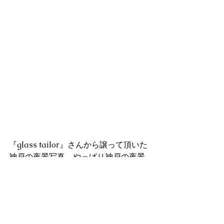
『glass tailor』さんから譲って頂いた
神戸の夜景写真。やっぱり神戸の夜景
は綺麗です。