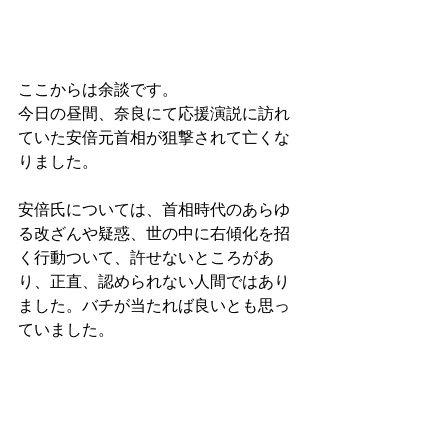
ここからは余談です。
今日の昼間、奈良にて応援演説に訪れ
ていた安倍元首相が狙撃されて亡くな
りました。
安倍氏については、首相時代のあらゆ
る改ざんや疑惑、世の中に右傾化を招
く行動ついて、許せないところがあ
り、正直、認められない人間ではあり
ました。バチが当たれば良いとも思っ
ていました。
ですが、こんな形で殺されてしまう事
は違うのです。
ちゃんとした司法の場や国会で、本当
の事を語って貰う機会がもう無くなり