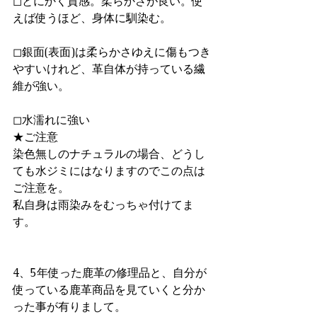
◻とにかく質感。柔らかさが良い。使
えば使うほど、身体に馴染む。
◻銀面(表面)は柔らかさゆえに傷もつき
やすいけれど、革自体が持っている繊
維が強い。
◻水濡れに強い
★ご注意　
染色無しのナチュラルの場合、どうし
ても水ジミにはなりますのでこの点は
ご注意を。
私自身は雨染みをむっちゃ付けてま
す。
4、5年使った鹿革の修理品と、自分が
使っている鹿革商品を見ていくと分か
った事が有りまして。