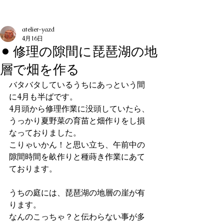
記事
atelier-yazd
4月16日
⚫︎ 修理の隙間に琵琶湖の地
層で畑を作る
バタバタしているうちにあっという間
に4月も半ばです。
4月頭から修理作業に没頭していたら、
うっかり夏野菜の育苗と畑作りをし損
なっておりました。
こりゃいかん！と思い立ち、午前中の
隙間時間を畝作りと種蒔き作業にあて
ております。
うちの庭には、琵琶湖の地層の崖が有
ります。
なんのこっちゃ？と伝わらない事が多