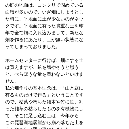
の庭の地面は、コンクリで固めている
面積が多いので、いざ畑にしようとし
た時に、平地面に土が少ないのがネッ
クです。平地面に有った貴重な土を昨
年で全て畑に入れ込みまして、新たな
畑を作るにあたり、土が無い状態にな
ってしまっておりました。
ホームセンターに行けば、畑にする土
は買えますが、畝を増やそうと思う
と、べらぼうな量を買わないといけま
せん。
私の畑作りの基本理念は、「山と庭に
有るものだけで作る」ということです
ので、枯葉や朽ちた雑木や竹に笹、刈
った雑草の枯らしたものを有機物にし
て、そこに足し込む土は、今年から、
この琵琶湖地層崖から崩れ落ちた土を