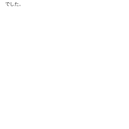
でした。
久々にお財布を製作。赤と緑が綺麗な
イタリア製ヌメ牛革。ぶりぶりの質感
です。